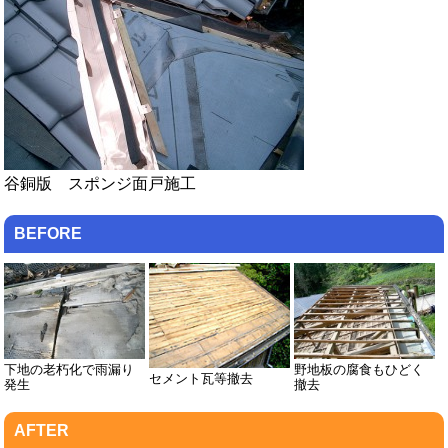
谷銅版 スポンジ面戸施工
BEFORE
下地の老朽化で雨漏り
野地板の腐食もひどく
セメント瓦等撤去
発生
撤去
AFTER