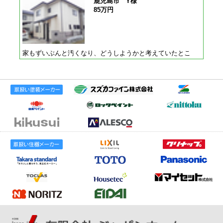
鹿児島市 Y様
85万円
家もずいぶんと汚くなり、どうしようかと考えていたとこ
ろ、紹介でジャパンホームさんに相談しました。細かな気配
り、出過ぎることのない親切さがとても良かったです。 本当
にありがとうございました。近所の人が紹介してほしい。と
のことですので、またご連絡いたします。
姶良市 I様
47万円
最初は数社見積もりを取ったんですが、対応がとても良く誠
実で塗装の事も丁寧に説明していただいたので、お願いしま
した。説明を聞いてみて一番納得のできた会社でした。工事
中も共働きしている我が家には、安心してまかせられまし
た。金額的にも他社よりとても安いですが、丁寧な仕事をし
て頂きありがとうございました。また何かあればよろしくお
願いします。