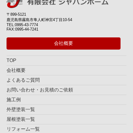
霧島市 K様
68万円
〒899-5121
鹿児島県霧島市隼人町神宮4丁目10-54
TEL:0995-43-7774
FAX:0995-44-7241
建物自体は斬新な作りですが結構古いので、塗装を変えただ
けで新築のようになりとても嬉しいです。
会社概要
霧島市 Ｎ様
97万円
TOP
会社概要
よくあるご質問
所有のハイツを塗装おねがいしました。すごくキレイになり
お問い合わせ・お見積のご依頼
居住者も喜んでます。
施工例
鹿児島市 Ｈ様
82万円
外壁塗装一覧
屋根塗装一覧
リフォーム一覧