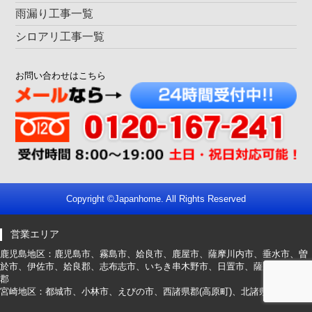
築15年たち、塗替え時期が遅れたため心配でしたが 色合い
雨漏り工事一覧
もよく 感動しました
シロアリ工事一覧
霧島市 Ｓ様
52万円
お問い合わせはこちら
以前はコケや雨染みがつき家自体どんよりしていたため 思
い切って屋根 壁塗装しました 新築のようになり有難うご
ざいます
霧島市 Ｎ様
75万円
Copyright ©
Japanhome
. All Rights Reserved
営業エリア
鹿児島地区：鹿児島市、霧島市、姶良市、鹿屋市、薩摩川内市、垂水市、曽
於市、伊佐市、姶良郡、志布志市、いちき串木野市、日置市、薩摩郡、曽於
郡
宮崎地区：都城市、小林市、えびの市、西諸県郡(高原町)、北諸県郡(三股町)
以前から塗装を考えていたのですが、どこの業者を頼んでい
いかわからず職場の友人に相談したところｼﾞｬﾊﾟﾝﾎｰﾑさんを